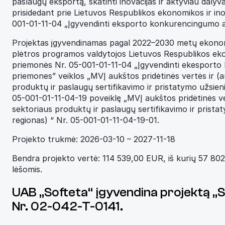
paslaugų eksportą, skatinti inovacijas ir aktyviau dalyva
prisidedant prie Lietuvos Respublikos ekonomikos ir in
001-01-11-04 „Įgyvendinti eksporto konkurencingumo au
Projektas įgyvendinamas pagal 2022–2030 metų ekono
plėtros programos valdytojos Lietuvos Respublikos eko
priemonės Nr. 05-001-01-11-04 „Įgyvendinti ekesport
priemones” veiklos „MVĮ aukštos pridėtinės vertės ir 
produktų ir paslaugų sertifikavimo ir pristatymo užsien
05-001-01-11-04-19 poveiklę „MVĮ aukštos pridėtinės 
sektoriaus produktų ir paslaugų sertifikavimo ir prista
regionas) “ Nr. 05-001-01-11-04-19-01.
Projekto trukmė: 2026-03-10 – 2027-11-18
Bendra projekto vertė: 114 539,00 EUR, iš kurių 57 
lėšomis.
UAB „Softeta“ įgyvendina projektą „
Nr. 02-042-T-0141.