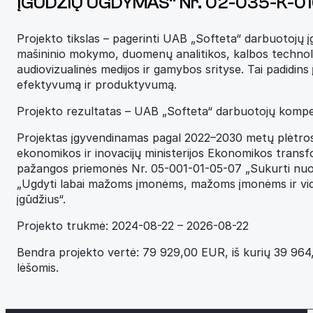
ĮGŪDŽIŲ UGDYMAS“ Nr. 02-035-K-01
Projekto tikslas – pagerinti UAB „Softeta“ darbuotojų įg
mašininio mokymo, duomenų analitikos, kalbos technol
audiovizualinės medijos ir gamybos srityse. Tai padidi
efektyvumą ir produktyvumą.
Projekto rezultatas – UAB „Softeta“ darbuotojų kompet
Projektas įgyvendinamas pagal 2022–2030 metų plėtro
ekonomikos ir inovacijų ministerijos Ekonomikos trans
pažangos priemonės Nr. 05-001-01-05-07 „Sukurti nuose
„Ugdyti labai mažoms įmonėms, mažoms įmonėms ir vid
įgūdžius“.
Projekto trukmė: 2024-08-22 – 2026-08-22
Bendra projekto vertė: 79 929,00 EUR, iš kurių 39 9
lėšomis.