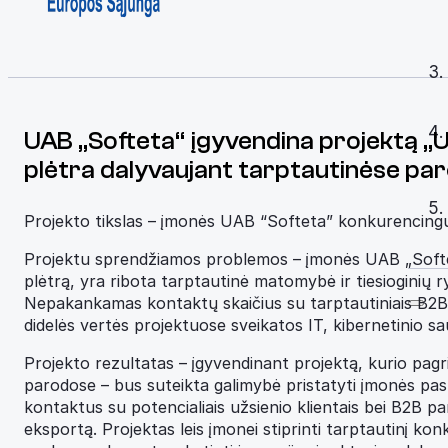
UAB „Softeta“ įgyvendina projektą „
plėtra dalyvaujant tarptautinėse pa
Projekto tikslas – įmonės UAB “Softeta” konkurencingu
Projektu sprendžiamos problemos – įmonės UAB „Softet
plėtrą, yra ribota tarptautinė matomybė ir tiesioginių r
Nepakankamas kontaktų skaičius su tarptautiniais B2B pa
didelės vertės projektuose sveikatos IT, kibernetinio 
Projekto rezultatas – įgyvendinant projektą, kurio pagr
parodose – bus suteikta galimybė pristatyti įmonės pasl
kontaktus su potencialiais užsienio klientais bei B2B pa
eksportą. Projektas leis įmonei stiprinti tarptautinį ko