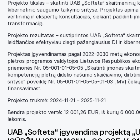
Projekto tikslas – skatinti UAB „Softeta“ skaitmeninių ko
kibernetinio saugumo taikymo srityse. Projektas apima 
vertinimą ir ekspertų konsultacijas, siekiant padidinti
transformaciją.
Projekto rezultatas – sustiprintos UAB „Softeta“ skait
leidžiančios efektyviau diegti pažangiausius DI ir kibe
Projektas įgyvendinamas pagal 2022–2030 metų ekono
plėtros programos valdytojos Lietuvos Respublikos eko
priemonės Nr. 05-001-01-05-05 „Skatinti įmones skaitme
kompetencijų plėtrą didelio našumo skaičiavimo, dirbti
srityse“ poveiklę Nr. 05-001-01-05-05-01-03 „MVĮ čekių
finansavimas“.
Projekto trukmė: 2024-11-21 – 2025-11-21
Bendra projekto vertė: 12 001,26 EUR, iš kurių 6 000
lėšomis.
UAB „Softeta“ įgyvendina projekt